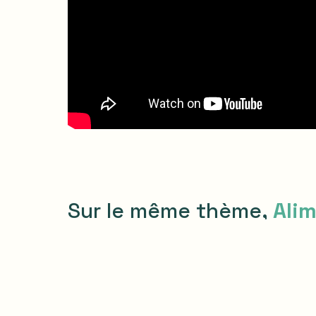
Sur le même thème,
Ali
icle
Article
Alimentation durable